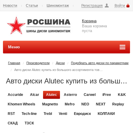
Новости
Статьи
Шиномонтаж
Регистрация
Войти
Сезонное хранение
Способы оплаты
Доставка
Корзина
Вопросы и ответы
Контакты
Наши реквизиты
Ваша корзина
пуста
Меню
Главная
Производители
Диски
Подобрать авто диски по параметрам
/
/
/
Авто диски Alutec купить из большого ассортимента товаров
/
Авто диски Alutec купить из большого ассортимента товаров - РОСШИНА.РФ шины и диски во Владимире купить
Accuride
Alcar
Alutec
Asterro
Carwel
iFree
K&K
Khomen Wheels
Magnetto
Mefro
NEO
NEXT
Replay
RST
Tech-line
Trebl
Venti
Евродиск
КОЛПАКИ
СКАД
ТЗСК