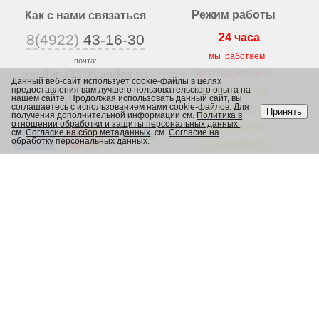
Режим работы
Как с нами связаться
8(4922)
43-16-30
24 часа
мы работаем
почта:
rosshina33@yandex
.ru
КРУГЛОСУТОЧНО
Данный веб-сайт использует cookie-файлы в целях
предоставления вам лучшего пользовательского опыта на
г. Владимир,
ВЕСЬ ТОВАР НА
нашем сайте. Продолжая использовать данный сайт, вы
ул. Юрьевская 1/2,
соглашаетесь с использованием нами cookie-файлов. Для
САЙТЕ, ЕСЛИ
Принять
получения дополнительной информации см.
Политика в
отношении обработки и защиты персональных данных
.
ЕСТЬ, ЗНАЧИТ
см.
Согласие на сбор метаданных
. см.
Согласие на
обработку персональных данных
.
ЕСТЬ В НАЛИЧИИ
В МАГАЗИНЕ
Каталог
Шины
Диски
Грузовые шины
Сельскохозяйственные шины
Камеры