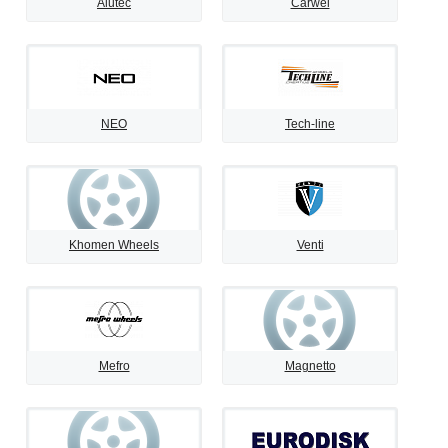
Alutec
Carwel
NEO
Tech-line
Khomen Wheels
Venti
Mefro
Magnetto