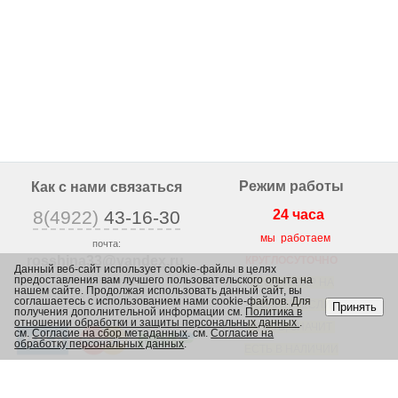
Режим работы
Как с нами связаться
8(4922)
43-16-30
24 часа
мы работаем
почта:
rosshina33@yandex
.ru
КРУГЛОСУТОЧНО
Данный веб-сайт использует cookie-файлы в целях
предоставления вам лучшего пользовательского опыта на
г. Владимир,
ВЕСЬ ТОВАР НА
нашем сайте. Продолжая использовать данный сайт, вы
ул. Юрьевская 1/2,
соглашаетесь с использованием нами cookie-файлов. Для
САЙТЕ, ЕСЛИ
Принять
получения дополнительной информации см.
Политика в
отношении обработки и защиты персональных данных
.
ЕСТЬ, ЗНАЧИТ
см.
Согласие на сбор метаданных
. см.
Согласие на
обработку персональных данных
.
ЕСТЬ В НАЛИЧИИ
В МАГАЗИНЕ