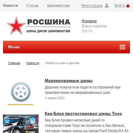
Новости
Статьи
Шиномонтаж
Регистрация
Войти
Сезонное хранение
Способы оплаты
Доставка
Корзина
Вопросы и ответы
Контакты
Наши реквизиты
Ваша корзина
пуста
Меню
Главная
Новости
Новости шин и дисков
/
/
Маркированные шины
Дорогие покупатели будете осторожней при
приобретение не маркированных шин
1 марта 2021
Кен Блок протестировал шины Toyo
Кен Блок провел несколько дней со
специалистами Toyo на полигоне в Лас-Вегасе,
тестируя новые шины на своем Ford Fiesta RX 43