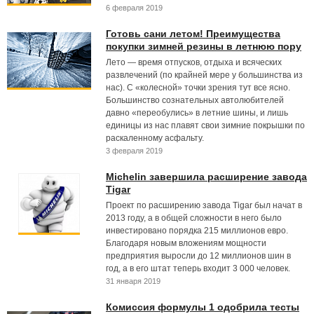
6 февраля 2019
Готовь сани летом! Преимущества
покупки зимней резины в летнюю пору
Лето — время отпусков, отдыха и всяческих
развлечений (по крайней мере у большинства из
нас). С «колесной» точки зрения тут все ясно.
Большинство сознательных автолюбителей
давно «переобулись» в летние шины, и лишь
единицы из нас плавят свои зимние покрышки по
раскаленному асфальту.
3 февраля 2019
Michelin завершила расширение завода
Tigar
Проект по расширению завода Tigar был начат в
2013 году, а в общей сложности в него было
инвестировано порядка 215 миллионов евро.
Благодаря новым вложениям мощности
предприятия выросли до 12 миллионов шин в
год, а в его штат теперь входит 3 000 человек.
31 января 2019
Комиссия формулы 1 одобрила тесты