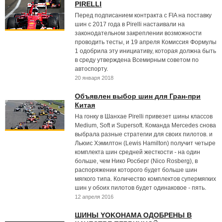
PIRELLI
Перед подписанием контракта с FIA на поставку
шин с 2017 года в Pirelli настаивали на
законодательном закреплении возможности
проводить тесты, и 19 апреля Комиссия Формулы
1 одобрила эту инициативу, которая должна быть
в среду утверждена Всемирным советом по
автоспорту.
20 января 2018
Объявлен выбор шин для Гран-при
Китая
На гонку в Шанхае Pirelli привезет шины классов
Medium, Soft и Supersoft. Команда Mercedes снова
выбрала разные стратегии для своих пилотов. и
Льюис Хэмилтон (Lewis Hamilton) получит четыре
комплекта шин средней жесткости - на один
больше, чем Нико Росберг (Nico Rosberg), в
распоряжении которого будет больше шин
мягкого типа. Количество комплектов супермягких
шин у обоих пилотов будет одинаковое - пять.
12 апреля 2016
ШИНЫ YOKOHAMA ОДОБРЕНЫ В